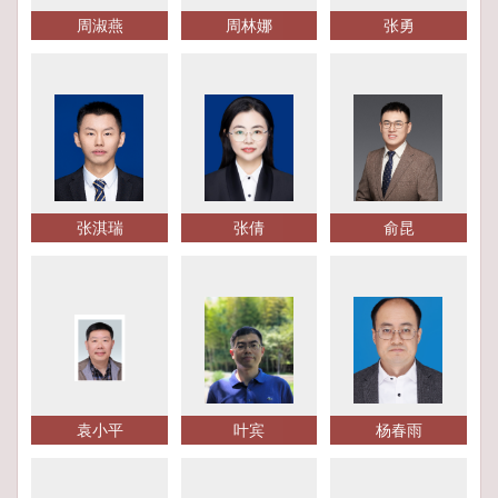
周淑燕
周林娜
张勇
张淇瑞
张倩
俞昆
袁小平
叶宾
杨春雨