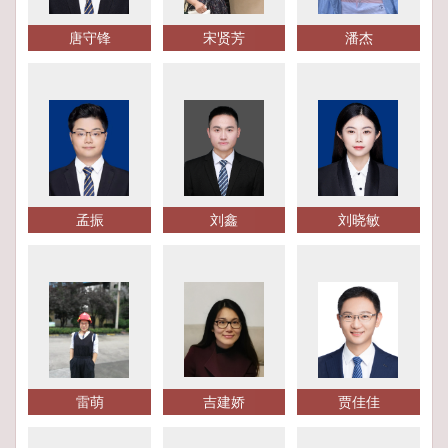
唐守锋
宋贤芳
潘杰
孟振
刘鑫
刘晓敏
雷萌
吉建娇
贾佳佳