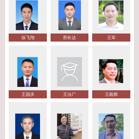
徐飞翔
邢长达
王军
王国庆
王法广
王殿辉