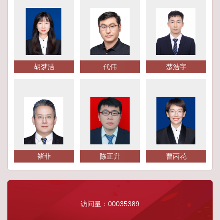
胡梦洁
代伟
楚浩宇
褚菲
陈正升
曹丙花
访问量：
00035389