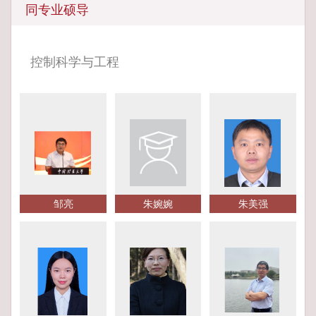
同专业硕导
控制科学与工程
邹亮
朱婉婉
朱美强