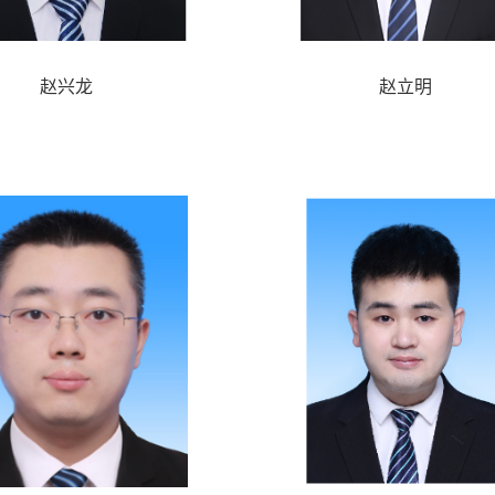
赵兴龙
赵立明