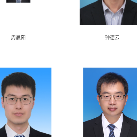
周晨阳
钟德云