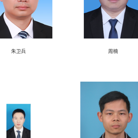
朱卫兵
周楠