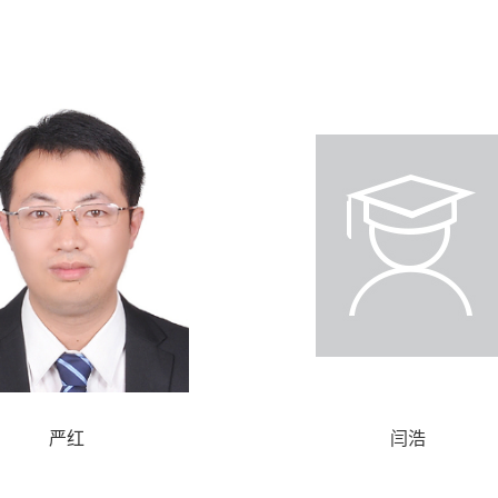
严红
闫浩