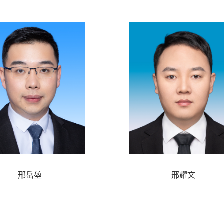
邢岳堃
邢耀文