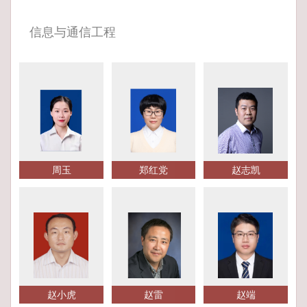
信息与通信工程
周玉
郑红党
赵志凯
赵小虎
赵雷
赵端