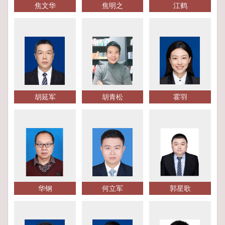
焦文华
焦明之
江鹤
胡延军
胡青松
霍羽
华钢
何立军
郭星歌