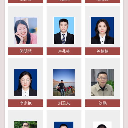
闵明慧
卢兆林
芦楠楠
李宗艳
刘卫东
刘鹏