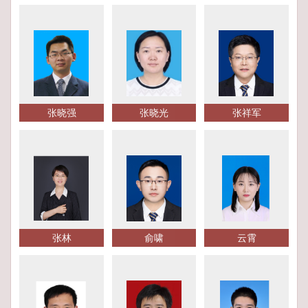
张晓强
张晓光
张祥军
张林
俞啸
云霄