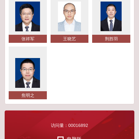
张祥军
王晓艺
荆胜羽
焦明之
访问量：
00016892