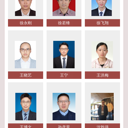
徐永刚
徐若锋
徐飞翔
王晓艺
王宁
王洪梅
王博文
孙彦景
沈胜强