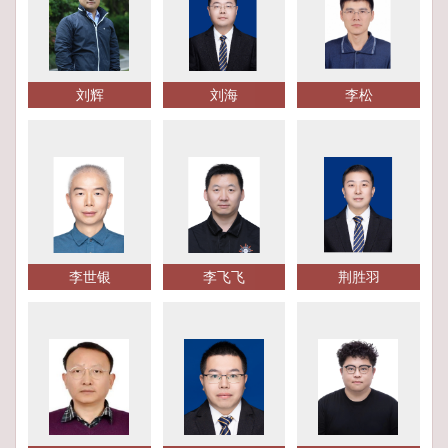
刘辉
刘海
李松
李世银
李飞飞
荆胜羽