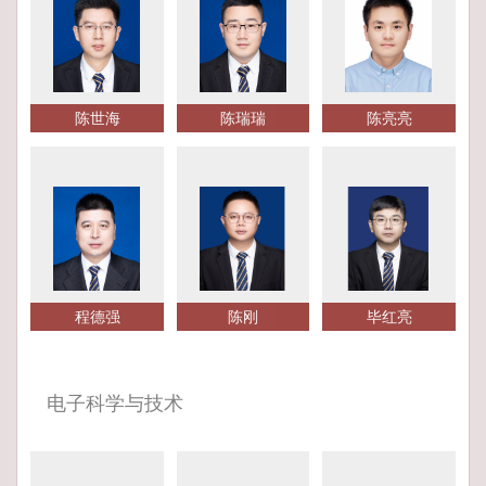
陈世海
陈瑞瑞
陈亮亮
程德强
陈刚
毕红亮
电子科学与技术