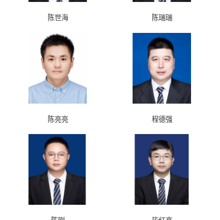
陈世海
陈瑞瑞
陈亮亮
程德强