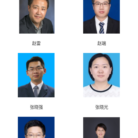
赵雷
赵端
张晓强
张晓光