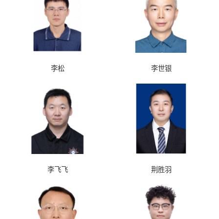
李松
李世银
李飞飞
荆胜羽