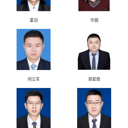
霍羽
华钢
何立军
郭星歌