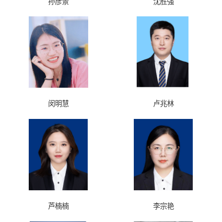
孙彦景
沈胜强
闵明慧
卢兆林
芦楠楠
李宗艳