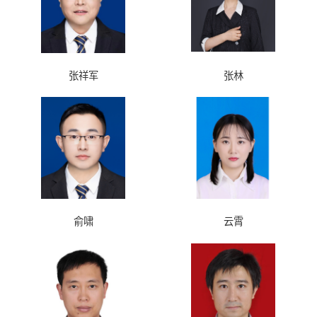
张祥军
张林
俞啸
云霄