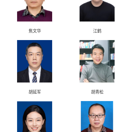
焦文华
江鹤
胡延军
胡青松