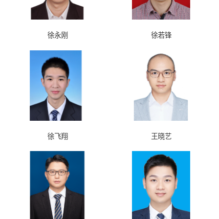
徐永刚
徐若锋
徐飞翔
王晓艺