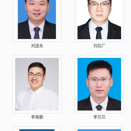
刘送永
刘后广
李昊鹏
李贝贝