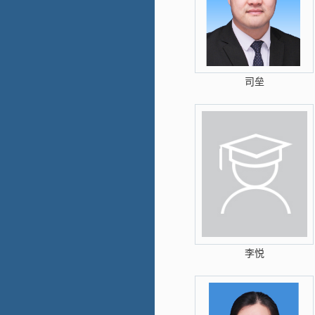
司垒
李悦