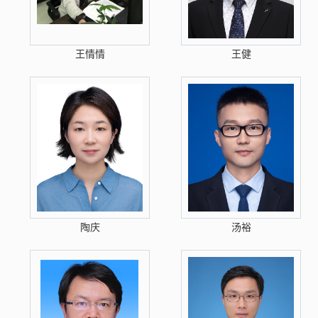
王情情
王健
陶庆
汤裕