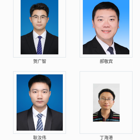
贺广智
郝敬宾
耿汝伟
丁海港