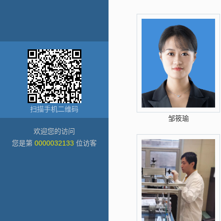
扫描手机二维码
邹筱瑜
欢迎您的访问
您是第
0000032133
位访客