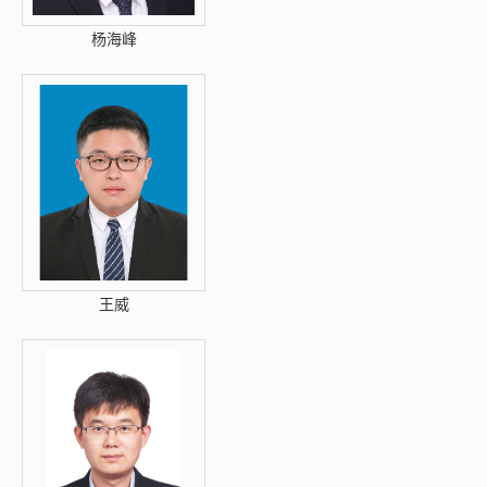
杨海峰
王威