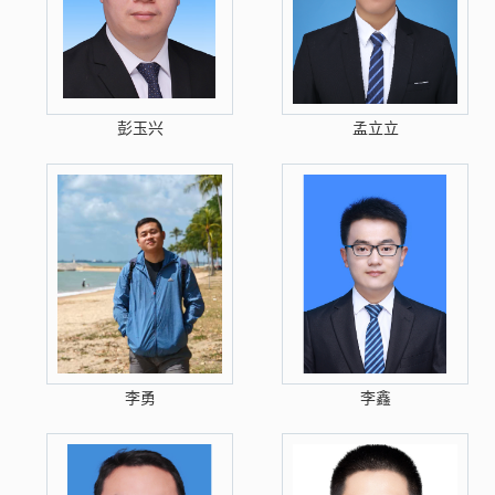
彭玉兴
孟立立
李勇
李鑫