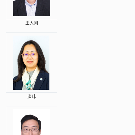
王大刚
唐玮