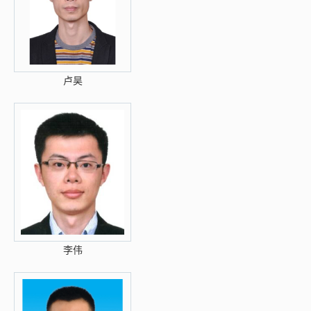
卢昊
李伟