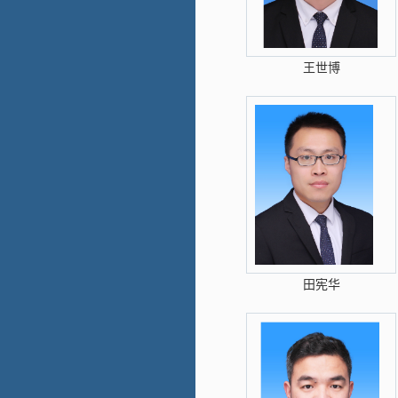
王世博
田宪华