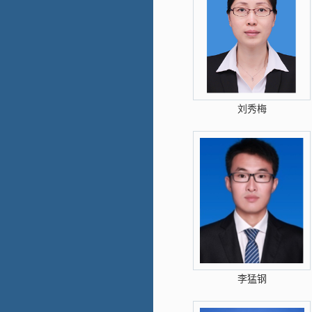
刘秀梅
李猛钢