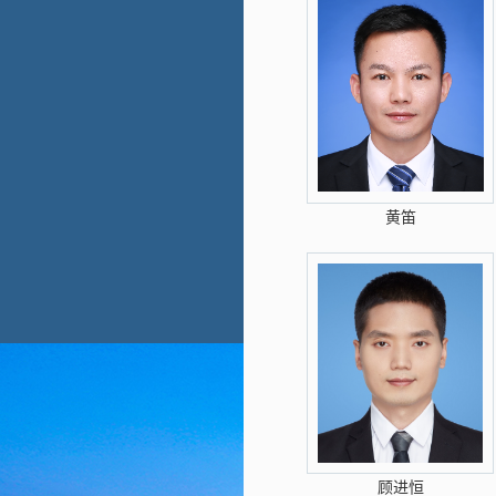
黄笛
顾进恒