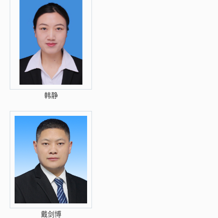
韩静
戴剑博