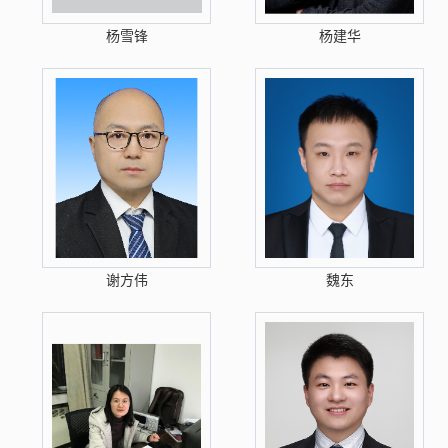
杨雪锋
杨建华
谢方伟
魏东