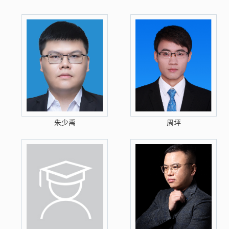
朱少禹
周坪