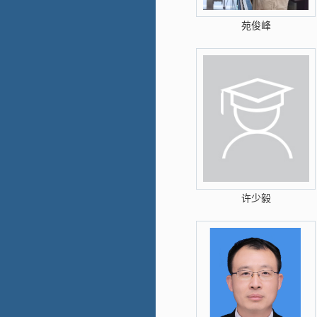
苑俊峰
许少毅