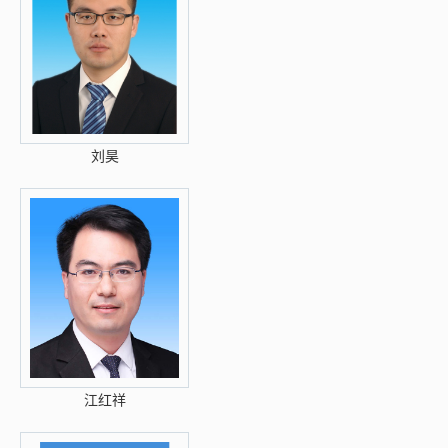
刘昊
江红祥