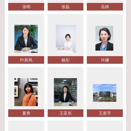
张明
张磊
岳婷
叶新凤
杨彤
许娜
夏青
王亚东
王新宇