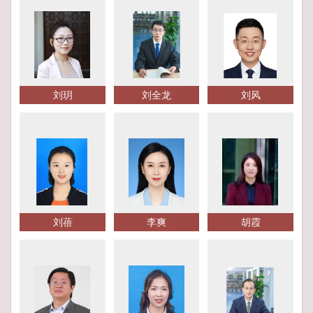
刘玥
刘全龙
刘风
刘蓓
李爽
胡霞