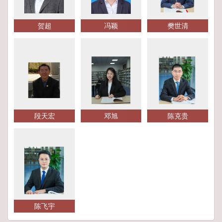
贺超
冯颖
樊世清
段天宏
邓旭
陈克贵
陈飞宇