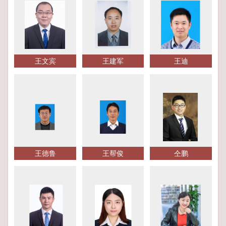
王文宾
王建军
王迪
王德鲁
王帮俊
仝鹏