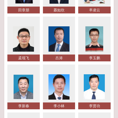
田章朋
聂如欣
芈凌云
孟现飞
吕涛
李玉鹏
李新春
李小林
李贤功