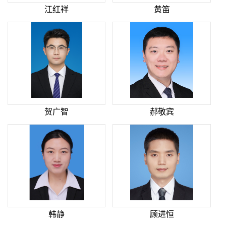
江红祥
黄笛
贺广智
郝敬宾
韩静
顾进恒