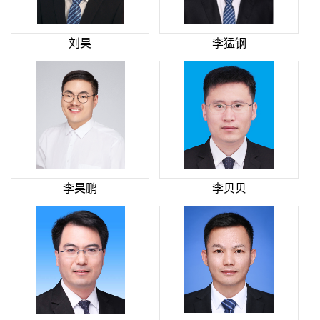
刘昊
李猛钢
李昊鹏
李贝贝