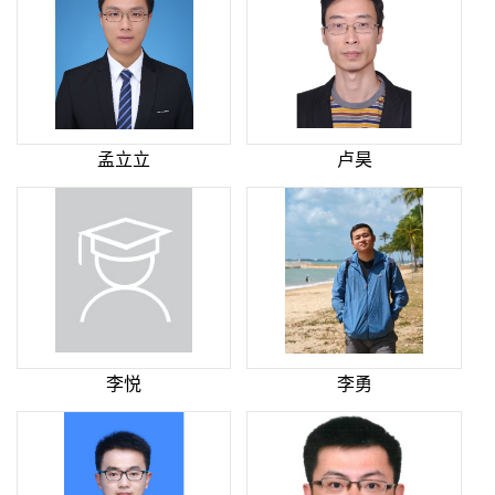
孟立立
卢昊
李悦
李勇