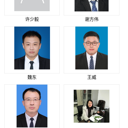
许少毅
谢方伟
魏东
王威