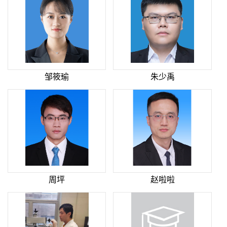
邹筱瑜
朱少禹
周坪
赵啦啦