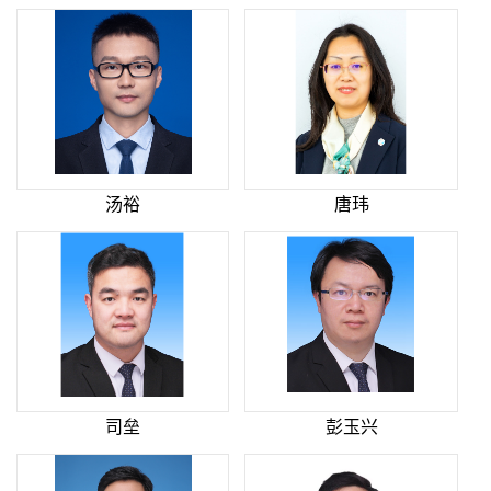
汤裕
唐玮
司垒
彭玉兴