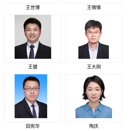
王世博
王情情
王健
王大刚
田宪华
陶庆