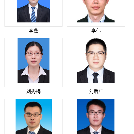
李鑫
李伟
刘秀梅
刘后广