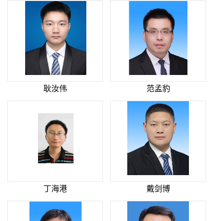
耿汝伟
范孟豹
丁海港
戴剑博