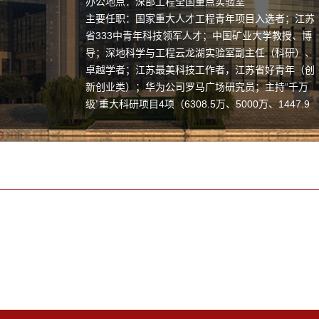
办公地点：深部工程全国重点实验室
主要任职：国家重大人才工程青年项目入选者；江苏
省333中青年科技领军人才；中国矿业大学教授、博
导；深地科学与工程云龙湖实验室副主任（科研）、
卓越学者；江苏最美科技工作者，江苏省好青年（创
新创业类）；华为公司罗马广场研究员；主持“千万
级”重大科研项目4项（6308.5万、5000万、1447.9
万、1030万）；获国际领先成果3项，省部级一等奖
1项（R1）、二等奖2项（R1、R2），国际学术奖2
项(R1)，得到中央电视台《新闻联播》等专题报道。