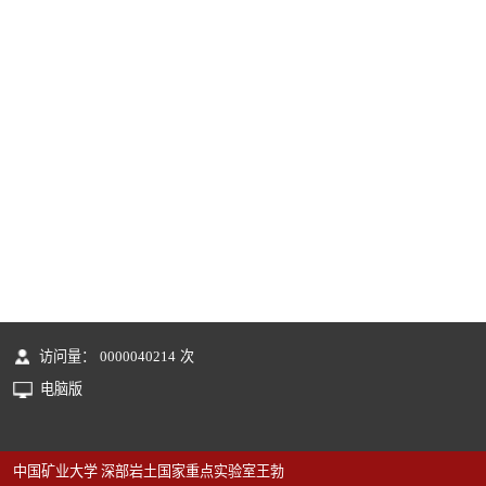
访问量：
0000040214
次
电脑版
中国矿业大学 深部岩土国家重点实验室王勃