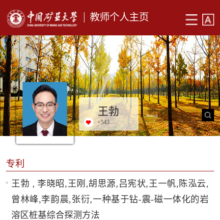
教师个人主页
王勃
+
543
专利
王勃 , 李晓昭,王刚,胡思源,吕宪状,王一帆,陈泓云,
曾林峰,李韵晨,张衍,一种基于钻-震-磁一体化的岩
溶区桩基综合探测方法