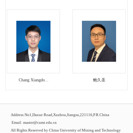
Chang Xiangdo...
鲍久圣
Address:No1,Daxue Road,Xuzhou,Jiangsu,221116,P.R.China
Email: master@cumt.edu.cn
All Rights Reserved by China University of Mining and Technology