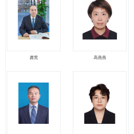
龚荒
高燕燕