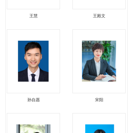
王慧
王殿文
孙自愿
宋阳