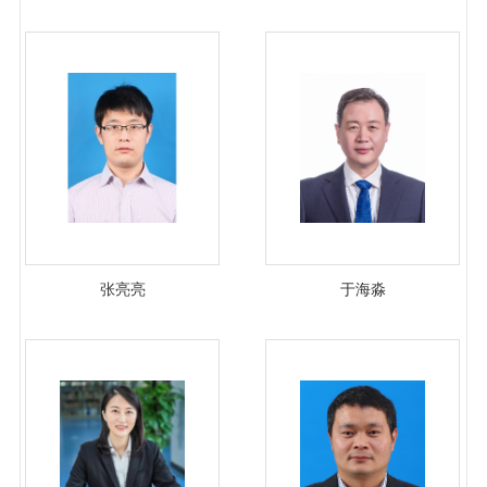
张亮亮
于海淼