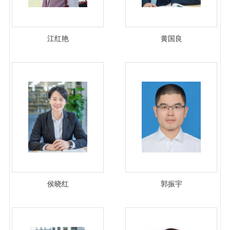
江红艳
黄国良
侯晓红
郭振宇