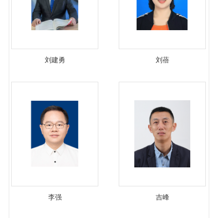
刘建勇
刘蓓
李强
吉峰