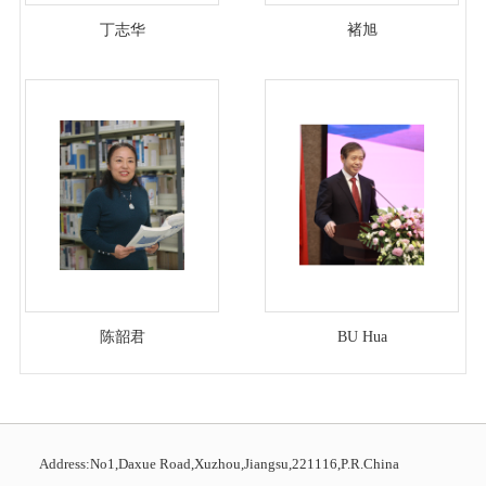
丁志华
褚旭
陈韶君
BU Hua
Address:No1,Daxue Road,Xuzhou,Jiangsu,221116,P.R.China