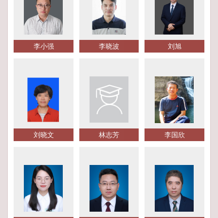
李小强
李晓波
刘旭
刘晓文
林志芳
李国欣