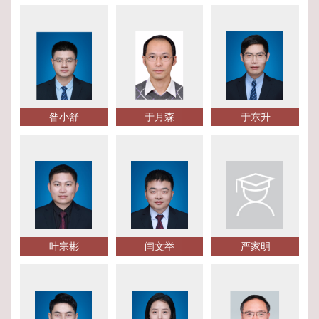
昝小舒
于月森
于东升
叶宗彬
闫文举
严家明