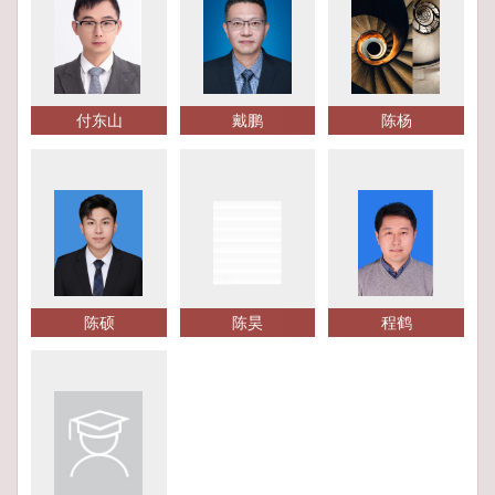
付东山
戴鹏
陈杨
陈硕
陈昊
程鹤