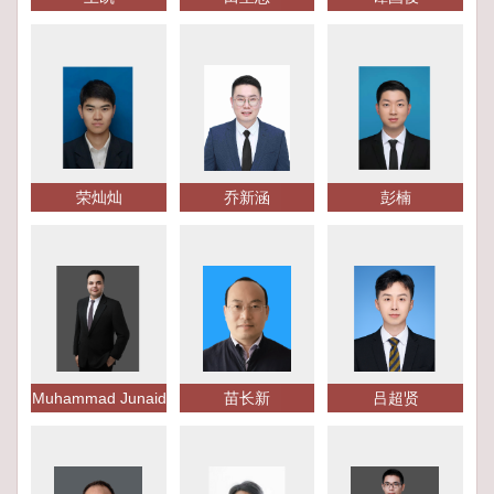
荣灿灿
乔新涵
彭楠
Muhammad Junaid
苗长新
吕超贤