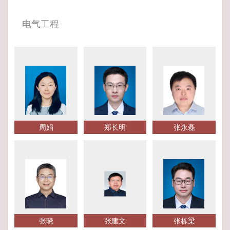
电气工程
周娟
郑长明
张永磊
张晓
张建文
张栋梁