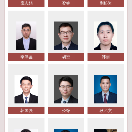
廖志娟
梁睿
蒯松岩
季洪鑫
胡堃
韩丽
韩国强
公铮
耿乙文