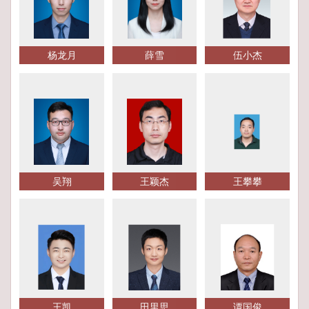
杨龙月
薛雪
伍小杰
吴翔
王颖杰
王攀攀
王凯
田里思
谭国俊