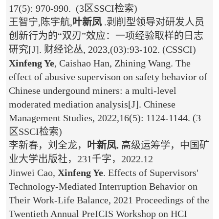
17(5)
:
970-990. (3区SSCI检索)
王智宁,陈宇航,
叶新凤
.剥削型领导对研发人员
创新行为的“双刃”效应：一项经验取样的日志
研究[J]. 财经论丛, 2023,(03):93-102.
(CSSCI)
Xinfeng Ye
, Caishao Han, Zhining Wang. The
effect of abusive supervison on safety behavior of
Chinese undergound miners: a multi-level
moderated mediation analysis[J]. Chinese
Management Studies, 2022,16(5): 1124-1144. (3
区SSCI检索)
李新春，刘全龙，
叶新凤.
高级运筹学，中国矿
业大学出版社，231千字，2022.12
Jinwei Cao,
Xinfeng Ye
.
Effects of Supervisors'
Technology-Mediated Interruption Behavior on
Their Work-Life Balance, 2021 Proceedings of the
Twentieth Annual PreICIS Workshop on HCI