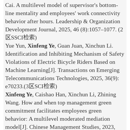
Cai. A multilevel model of supervisor's bottom-
line mentality and employees' work connectivity
behavior after hours. Leadership & Organization
Development Journal, 2025, 46 (8):1057–1077. (2
区SSCI
检索
)
Yue Yun,
Xinfeng Ye
, Guan Juan, Xinchun Li.
Identification and Inhibiting Mechanism of Safety
Violations of Electric Bicycle Riders Based on
Machine Learning[J]. Transactions on Emerging
Telecommunications Technologies, 2025, 36(9):
e70233.
(3区SCI
检索
)
Xinfeng Ye
, Caishao Han, Xinchun Li, Zhining
Wang. How and when top management green
commitment facilitates employees green
behavior: A multilevel moderated mediation
model[J]. Chinese Management Studies, 2023,