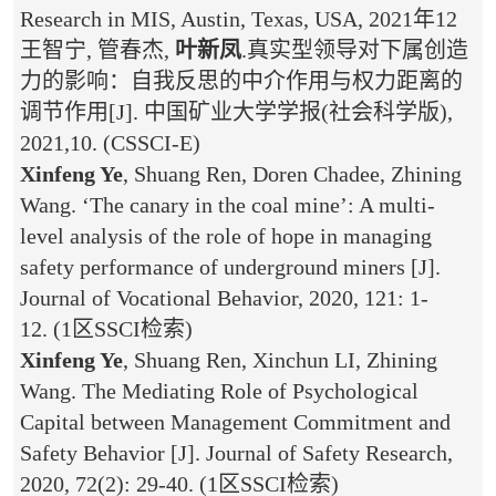
Research in MIS, Austin, Texas, USA, 2021年12
王智宁, 管春杰,
叶新凤
.真实型领导对下属创造
力的影响：自我反思的中介作用与权力距离的
调节作用[J]. 中国矿业大学学报(社会科学版),
2021,10. (CSSCI-E)
Xinfeng Ye
, Shuang Ren, Doren Chadee, Zhining
Wang. ‘The canary in the coal mine’: A multi-
level analysis of the role of hope in managing
safety performance of underground miners [J].
Journal of Vocational Behavior, 2020, 121: 1-
12. (1区SSCI检索)
Xinfeng Ye
, Shuang Ren, Xinchun LI, Zhining
Wang. The Mediating Role of Psychological
Capital between Management Commitment and
Safety Behavior [J]. Journal of Safety Research,
2020, 72(2): 29-40. (1区SSCI检索)