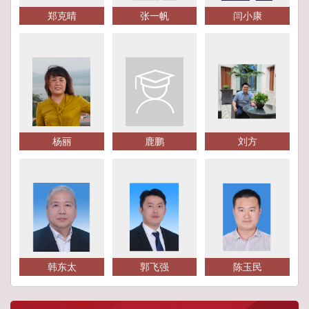
郑克晴
张一帆
闫小康
杨丽
鹿鹏
刘方
韩东太
郭飞强
陈玉民