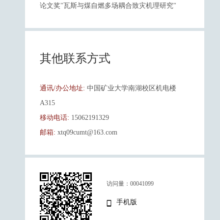
论文奖"瓦斯与煤自燃多场耦合致灾机理研究"
其他联系方式
通讯/办公地址:
中国矿业大学南湖校区机电楼
A315
移动电话:
15062191329
邮箱:
xtq09cumt@163.com
访问量：
00041099
手机版