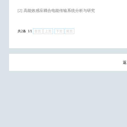
[2] 高能效感应耦合电能传输系统分析与研究
共2条 1/1
首页
上页
下页
尾页
返