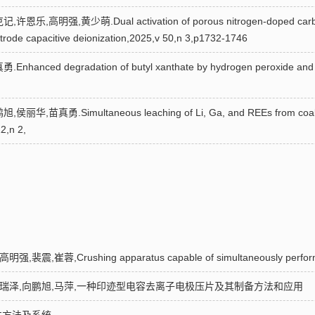
强,黄少萌.Dual activation of porous nitrogen-doped carbon mate
ctrode capacitive deionization,2025,v 50,n 3,p1732-1746
ed degradation of butyl xanthate by hydrogen peroxide and pe
勇.Simultaneous leaching of Li, Ga, and REEs from coal fly a
2,n 2,
,崔蓉,Crushing apparatus capable of simultaneously performi
勇,高瑞泽,向鹏旭,马萍,一种印迹型电容去离子电极压片及其制备方法和应用