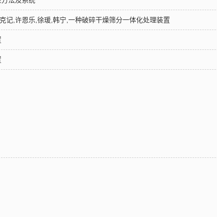
性方法及系统
,万克记,许恩乐,徐瑗,韩宁,一种破碎干燥筛分一体化处理装置
置
置