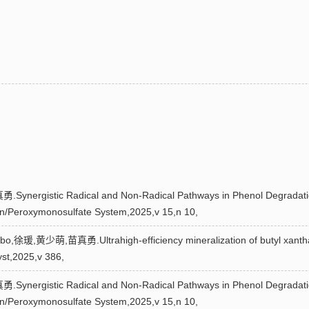
istic Radical and Non-Radical Pathways in Phenol Degradation
/Peroxymonosulfate System,2025,v 15,n 10,
,徐瑗,黄少萌,苗真勇.Ultrahigh-efficiency mineralization of butyl xanthate 
yst,2025,v 386,
istic Radical and Non-Radical Pathways in Phenol Degradation
/Peroxymonosulfate System,2025,v 15,n 10,