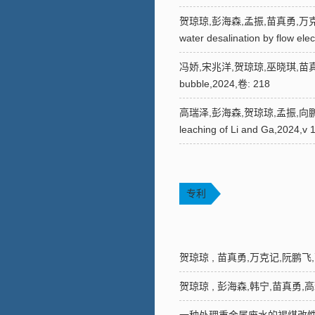
贺琼琼,彭海森,孟振,苗真勇,万克记,许恩乐,高明
water desalination by flow ele
冯娇,宋兆洋,贺琼琼,巫晓琪,苗真勇.Enhanc
bubble,2024,卷: 218
高瑞泽,彭海森,贺琼琼,孟振,向鹏旭,侯丽华,苗真
leaching of Li and Ga,2024,v 1
专利
贺琼琼 , 苗真勇,万克记,阮鹏飞,高明强,裴震
贺琼琼 , 彭海森,韩宁,苗真