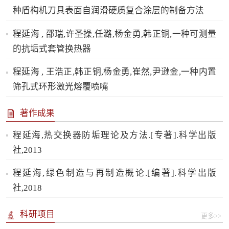
种盾构机刀具表面自润滑硬质复合涂层的制备方法
程延海 , 邵瑞,许圣操,任潞,杨金勇,韩正铜,一种可测量
的抗垢式套管换热器
程延海 , 王浩正,韩正铜,杨金勇,崔然,尹逊金,一种内置
筛孔式环形激光熔覆喷嘴
著作成果
程延海,热交换器防垢理论及方法.[专著].科学出版
社,2013
程延海,绿色制造与再制造概论.[编著].科学出版
社,2018
科研项目
更多>>