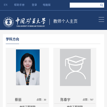
EN
帮助手册
登录
电脑版
教师个人主页
学科方向
蔡丽
陈春宇
点赞：30
点赞：707