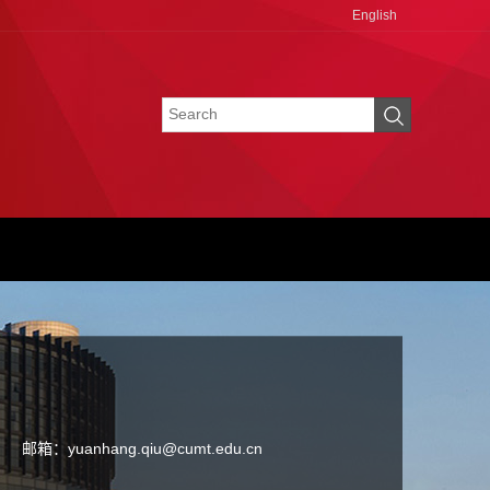
English
邮箱：
yuanhang.qiu@cumt.edu.cn