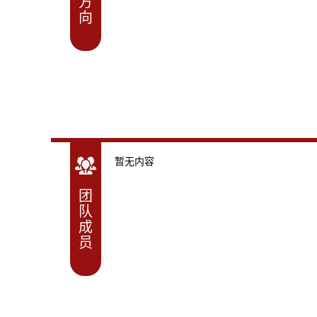
方
向
暂无内容
团
队
成
员