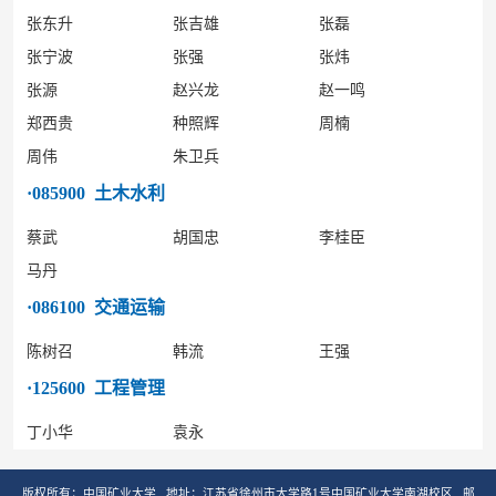
张东升
张吉雄
张磊
张宁波
张强
张炜
张源
赵兴龙
赵一鸣
郑西贵
种照辉
周楠
周伟
朱卫兵
·085900 土木水利
蔡武
胡国忠
李桂臣
马丹
·086100 交通运输
陈树召
韩流
王强
·125600 工程管理
丁小华
袁永
版权所有：中国矿业大学 地址：江苏省徐州市大学路1号中国矿业大学南湖校区 邮