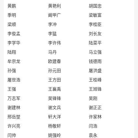
黄鹏
黄艳利
胡国忠
季明
阚甲广
梁敏富
梁顺
李冲
李桂臣
李俊孟
李猛
刘长友
李学华
李许伟
陆菜平
陆翔
马丹
马立强
牟宗龙
欧建春
钱德雨
孙强
孙元田
屠洪盛
屠世浩
王方田
王桂峰
王强
王襄禹
王旭锋
万志军
吴锋锋
吴刚
谢建林
谢文兵
谢正正
邢岳堃
轩大洋
许家林
许兴亮
杨敬轩
闫浩
闫帅
姚强岭
袁永