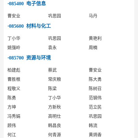
·085400 电子信息
曹安业
巩思园
马丹
·085600 材料与化工
丁小华
巩思园
黄艳利
姚强岭
袁永
周楠
·085700 资源与环境
柏建彪
蔡武
曹安业
曹胜根
常庆粮
陈大勇
程敬义
陈梁
陈树召
陈勇
丁小华
范钢伟
方坤
方新秋
范立民
冯秀娟
高明仕
巩思园
顾伟
韩昌良
韩流
何江
何青源
黄炳香