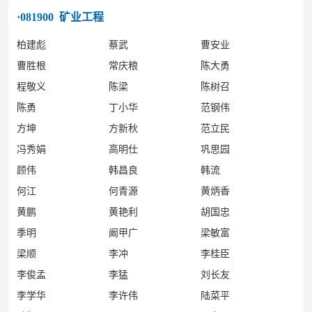
·081900 矿业工程
柏建彪
蔡武
曹安业
曹胜根
常庆粮
陈大勇
程敬义
陈梁
陈树召
陈勇
丁小华
范钢伟
方坤
方新秋
范立民
冯秀娟
高明仕
巩思园
顾伟
韩昌良
韩流
何江
何青源
黄炳香
黄鹏
黄艳利
胡国忠
季明
阚甲广
梁敏富
梁顺
李冲
李桂臣
李俊孟
李猛
刘长友
李学华
李许伟
陆菜平