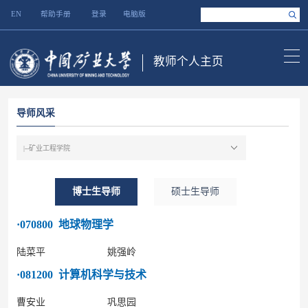
EN
帮助手册
登录
电脑版
教师个人主页
导师风采
博士生导师
硕士生导师
·070800 地球物理学
陆菜平
姚强岭
·081200 计算机科学与技术
曹安业
巩思园