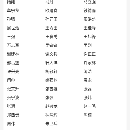
陆翔
马丹
马立强
牟宗龙
欧建春
钱德雨
孙强
孙元田
屠洪盛
屠世浩
王方田
王桂峰
王强
王襄禹
王旭锋
万志军
吴锋锋
吴刚
谢建林
谢文兵
谢正正
邢岳堃
轩大洋
许家林
许兴亮
杨敬轩
闫浩
闫帅
姚强岭
袁永
张东升
张吉雄
张磊
张宁波
张强
张炜
张源
赵兴龙
赵一鸣
郑西贵
种照辉
周楠
周伟
朱卫兵