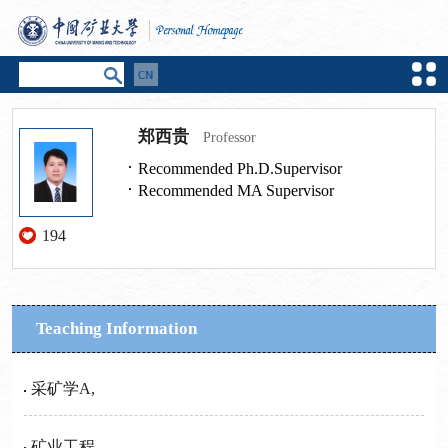
郑西贵
Professor
Recommended Ph.D.Supervisor
Recommended MA Supervisor
194
Teaching Information
采矿学A,
矿业工程,