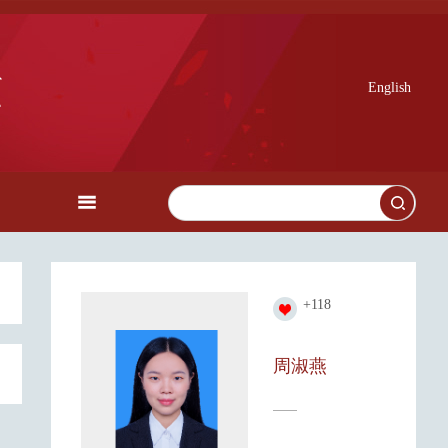
English
+
118
周淑燕