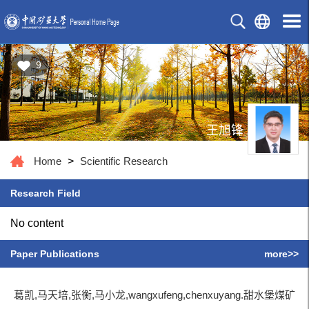
9
王旭锋
Home
>
Scientific Research
Research Field
No content
Paper Publications
more>>
葛凯,马天培,张衡,马小龙,wangxufeng,chenxuyang.甜水堡煤矿