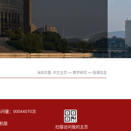
当前位置:
中文主页
>>
教学研究
>>
授课信息
访问量：
00044070
次
机版
扫描访问我的主页