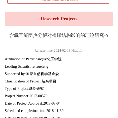
Research Projects
含氧官能团热分解对褐煤结构影响的理论研究-Y
Release time:2024-02-18 Hits:
114
Affiliation of Participant(s):化工学院
Leading Scientist:renxuefeng
Supported by:国家自然科学基金委
Classification of Project:结余项目
Type of Project:基础研究
Project Number:2017-08570
Date of Project Approval:2017-07-04
Scheduled completion time:2018-11-30