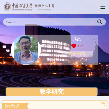
潘杰
+
72
同专业硕导
教学研究
教学资源