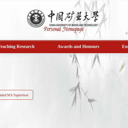
eaching Research
Awards and Honours
En
ded MA Supervisor