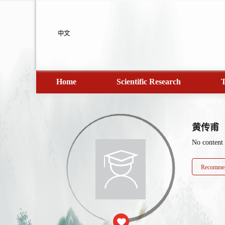
中文
Home
Scientific Research
T
黄传甫
No content
Recommen