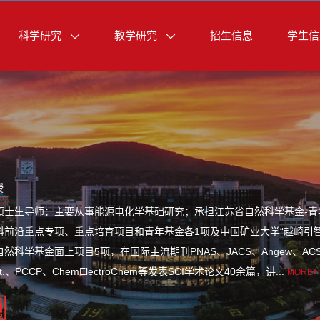
科学研究
教学研究
招生信息
学生信
授
硕士生导师：主要从事能源电化学基础研究；承担江苏省自然科学基金-青
科前沿重点专项、重点培育项目和青年基金各1项及中国矿业大学“越崎引
学基金面上项目5项，在国际主流期刊PNAS、JACS、Angew、ACS Catal.、C
/Lett.、PCCP、ChemElectroChem等发表SCI学术论文40余篇，讲...
MORE+