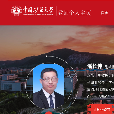
首页
潘长伟
副教
汉族，副教授，
科研业务费—学
重点项目和国家自然科
Chem. A/B/C
同专业硕导