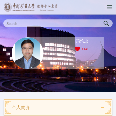
冯培忠
+
149
个人简介