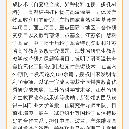
成技术（自蔓延合成、异种材料连接、多孔材
料）、高温结构硅化物与高温涂层、固体废弃
物回收利用的研究。主持国家自然科学基金青
年项目、面上项目、重点国际
（
地区
）
合作研
究项目以及教育部博士点基金、江苏省自然科
学基金、中国博士后科学基金特别资助
和
江苏
省高等教育教改研究课题、江苏省研究生教育
教学改革研究课题等项目，发明了耐高温长寿
命抗氧化二硅化钼电热元件关键技术，在国内
外期刊上发表论文
100
余篇，授权国家发明专
利
10
余项。以第一完成人荣获全国煤炭教育优
秀研究成果奖、江苏省科学技术奖、江苏省研
究生教育改革成果奖等奖励，所带领的团队获
得中国矿业大学首批十佳研究生导师团队。目
前和瑞典、波兰、塞尔维亚等国科学家保持良
好的合作关系，担任中国、波兰、塞尔维亚国
家科学基金评委，兼任瑞典吕勒奥理工大学博