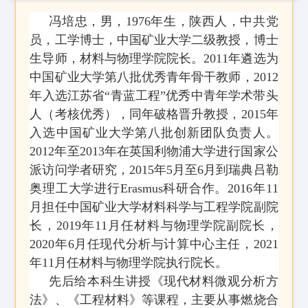
冯培忠，男，
1976
年生，陕西人，中共党
员，工学博士，
中国矿业大学二级教授，博士
生导师，材料与物理学院院长。
2011
年遴选为
中国矿业大学第八批优秀青年骨干教师，
2012
年入选江苏省
“
青蓝工程
”
优秀中青年学术带头
人（考核优秀），同年破格晋升教授，
2015
年
入选中国矿业大学第八批创新团队负责人。
2012
年至
2013
年在英国利物浦大学进行国家公
派访问学者研究，
2015
年
5
月至
6
月到瑞典吕勒
奥理工大学进行
Erasmus
科研合作。
2016
年
11
月担任中国矿业大学材料科学与工程学院副院
长，
2019
年
11
月任材料与物理学院副院长，
2020
年
6
月任现代分析与计算中心主任，2021
年11月任材料与物理学院执行院长。
先后给本科生讲授《现代材料微观分析方
法》、《工程材料》等课程，主要从事燃烧合