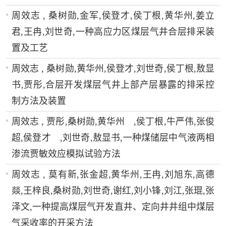
周效志 , 桑树勋,金军,侯登才,侯丁根,黄华州,姜立
君,王冉,刘世奇,一种高应力区煤层气井合层排采装
置及工艺
周效志 , 桑树勋,黄华州,侯登才,刘世奇,侯丁根,敖显
书,贾彤,合层开发煤层气井上部产层暴露的排采控
制方法及装置
周效志 , 贾彤,桑树勋,黄华州 ,侯丁根,牛严伟,张俊
超,侯登才 ,刘世奇,敖显书,一种煤储层中气液两相
渗流贾敏效应模拟试验方法
周效志 , 莫有新,张金超,黄华州,王冉,刘旭东,高德
燚,王梓良,桑树勋,刘世奇,谢红,刘小锋,刘江,张琨,张
泽文,一种提高煤层气开发直井、定向井井组中煤层
气采收率的开采方法