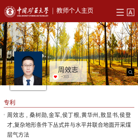
教师个人主页
周效志
+
313
专利
周效志 , 桑树勋,金军,侯丁根,黄华州,敖显书,侯登
才,复杂地形条件下丛式井与水平井联合地面开采煤
层气方法