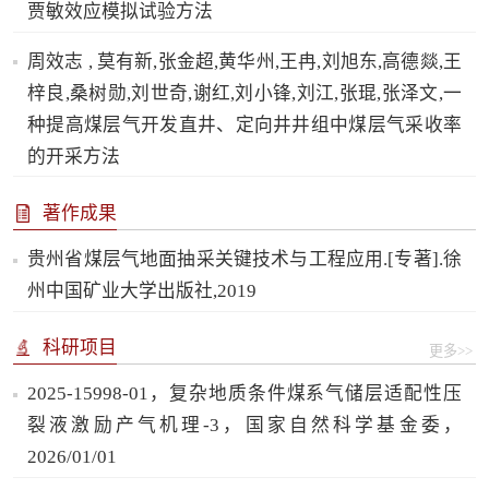
贾敏效应模拟试验方法
周效志 , 莫有新,张金超,黄华州,王冉,刘旭东,高德燚,王
梓良,桑树勋,刘世奇,谢红,刘小锋,刘江,张琨,张泽文,一
种提高煤层气开发直井、定向井井组中煤层气采收率
的开采方法
著作成果
贵州省煤层气地面抽采关键技术与工程应用.[专著].徐
州中国矿业大学出版社,2019
科研项目
更多>>
2025-15998-01，复杂地质条件煤系气储层适配性压
裂液激励产气机理-3，国家自然科学基金委，
2026/01/01