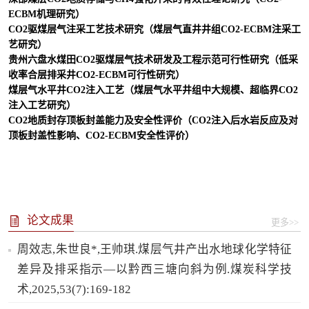
ECBM
机理研究）
CO
2
驱煤层气注采工艺技术研究（煤层气直井井组
CO
2
-ECBM
注采工
艺研究）
贵州六盘水煤田
CO
2
驱煤层气技术研发及工程示范可行性研究（低采
收率合层排采井
CO
2
-ECBM
可行性研究）
煤层气水平井
CO
2
注入工艺（煤层气水平井组中大规模、超临界
CO
2
注入工艺研究）
CO
2
地质封存顶板封盖能力及安全性评价（
CO
2
注入后水岩反应及对
顶板封盖性影响、
CO
2
-ECBM
安全性评价）
论文成果
更多>>
周效志,朱世良*,王帅琪.煤层气井产出水地球化学特征
差异及排采指示—以黔西三塘向斜为例.煤炭科学技
术,2025,53(7):169-182