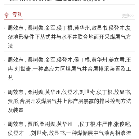
专利
更多>>
周效志 , 桑树勋,金军,侯丁根,黄华州,敖显书,侯登才,复
杂地形条件下丛式井与水平井联合地面开采煤层气方
法
周效志 , 桑树勋,金军,侯登才,侯丁根,黄华州,姜立君,王
冉,刘世奇,一种高应力区煤层气井合层排采装置及工
艺
周效志 , 桑树勋,黄华州,侯登才,刘世奇,侯丁根,敖显书,
贾彤,合层开发煤层气井上部产层暴露的排采控制方法
及装置
周效志 , 贾彤,桑树勋,黄华州 ,侯丁根,牛严伟,张俊超,
侯登才 ,刘世奇,敖显书,一种煤储层中气液两相渗流