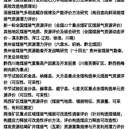
煤系气高效勘探开发的岩石力学地层理论方法体系研究（煤系气储层
高效改造地质理论）
深层煤层气多相态赋存规律及产能评价方法研究（格目底向斜深层煤
层气资源潜力评价）
新一轮全国煤层气资源评价（全国
22
个重点煤矿区煤层气资源评价）
其他地区煤层气地质、资源评价及综合研究（全国煤层气资源动态评
价
→
滇东黔西、浑江
-
辽阳、徐淮、川南）
贵州省煤层气资源潜力评价（六盘水、织纳、黔北煤田）
贵州省煤层气资源勘查开发战略研究（“十四五
”
贵州省煤层气勘查、
开发总体规划）
黔西川南煤层气富集高产因素及开发前景（川南芙蓉矿区、黔西杨梅
树向斜为重点）
毕节试验区织金县、纳雍县、大方县重点含煤构造单元煤层气资源评
价（可压性、可采性）
毕节试验区金沙县、赫章县、威宁县、七星关区重点含煤构造单元资
源评价（可压性、可采性）
鸡西矿区煤层气资源评价（煤层气地质、储层特征、资源量、可采
性、有利区圈定）
两淮矿区重点区域煤层气储层可改造性调查评价（针对构造煤储层，
构建应力释放可改造性评价方法，评价构造煤应力释放可改造性）
煤炭资源枯竭矿井煤层气（瓦斯）资源富集规律与开发利用潜力评价