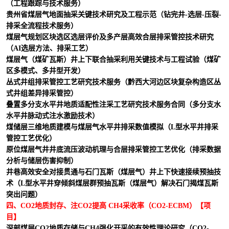
（工程跟踪与技术服务）
贵州省煤层气地面抽采关键技术研究及工程示范（钻完井
-
选层
-
压裂
-
排采全流程技术服务）
煤层气规划区块选区选层评价及多产层高效合层排采管控技术研究
（
AI
选层方法、排采工艺）
煤层气（煤矿瓦斯）井上下联合抽采利用关键技术与工程试验（煤矿
区多模式、多井型开发）
丛式井组排采管控工艺研究技术服务（黔西大河边区块复杂构造区丛
式井组差异排采管控）
叠置多分支水平井地质适配性注采工艺研究技术服务合同（多分支水
水平井脉动式注水激励技术）
煤储层三维地质建模与煤层气水平井排采数值模拟（
L
型水平井排采
管控工艺优化）
原位煤层气井井底流压波动机理与合层排采管控工艺优化（排采数据
分析与储层伤害抑制）
井巷高效安全对接贯通与石门瓦斯（煤层气）井上下快速接续预抽技
术（
L
型水平井穿倾斜煤层群预抽瓦斯（煤层气）解决石门揭煤瓦斯
突出问题）
四、CO
2
地质封存、注CO
2
提高 CH
4
采收率（CO
2
-ECBM）【项
目】
深部煤层
CO
2
地质存储与
CH
4
强化开采的有效性理论研究（
CO
2
-