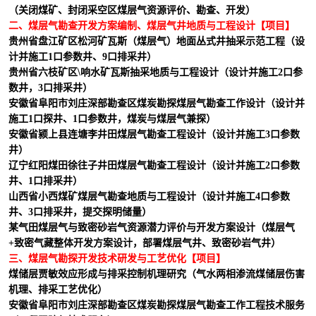
（关闭煤矿、封闭采空区煤层气资源评价、勘查、开发）
二、煤层气勘查开发方案编制、煤层气井地质与工程设计【项目】
贵州省盘江矿区松河矿瓦斯（煤层气）地面丛式井抽采示范工程（设
计并施工
1
口参数井、
9
口排采井）
贵州省六枝矿区
\
响水矿瓦斯抽采地质与工程设计（设计并施工
2
口参
数井，
3
口排采井）
安徽省阜阳市刘庄深部勘查区煤炭勘探煤层气勘查工作设计（设计并
施工
1
口探井、
1
口参数井，煤炭与煤层气兼探）
安徽省颍上县连塘李井田煤层气勘查工程设计（设计并施工
3
口参数
井）
辽宁红阳煤田徐往子井田煤层气勘查工程设计（设计并施工
2
口参数
井、
1
口排采井）
山西省小西煤矿煤层气勘查地质与工程设计（设计并施工
4
口参数
井、
3
口排采井，提交探明储量）
某气田煤层气与致密砂岩气资源潜力评价与开发方案设计（煤层气
+
致密气藏整体开发方案设计，部署煤层气井、致密砂岩气井）
三、煤层气勘探开发技术研发与工艺优化【项目】
煤储层贾敏效应形成与排采控制机理研究（气水两相渗流煤储层伤害
机理、排采工艺优化）
安徽省阜阳市刘庄深部勘查区煤炭勘探煤层气勘查工作工程技术服务