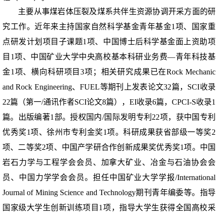
主要从事煤岩体压裂及煤系共伴生资源协调开采方面的研
究工作。近年来主持国家自然科学基金青年基金
1
项、国家重
点研发计划项目
子课题
1
项、中国博士后科学基金面上资助项
目
1
项、中国矿业大学中央高校基本科研业务费
—
青年科技基
金
1
项、横向科研项目
3
项；相关研究成果已在
Rock Mechanic
and Rock Engineering
、
FUEL
等期刊上发表论文
32
篇，
SCI
收录
22
篇（第一
/
通讯作者
SCI
论文
8
篇），
EI
收录
6
篇，
CPCI-S
收录
1
篇。出版编著
1
部。授权国内
/
国际发明专利
22
项，获中国专利
优秀奖
1
项、徐州市专利金奖
1
项。科研成果获省部级一等奖
2
项、二等奖
2
项、中国产学研合作创新成果奖优秀奖
1
项。中国
岩石力学与工程学会会员、加拿大矿业、冶金与石油协会会
员、中国力学学会会员。担任中国矿业大学学报
/International
Journal of Mining Science and Technology
期刊青年编委等。指导
国家级大学生创新训练项目
1
项，指导大学生获得全国高校采