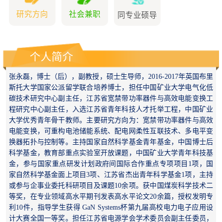
研究方向
社会兼职
同专业硕导
个人简介
张永磊，博士（后），副教授，硕士生导师，2016-2017年英国布里
斯托大学国家公派留学联合培养博士，担任
中国矿业大学电气化低
碳技术研究中心副主任，江苏省宽禁带功率器件与高效电能变换工
程研究中心副主任，
入选江苏省青年科技人才托举工程，
中国矿业
大学优秀青年骨干教师。主要研究方向为：宽禁带功率器件与高效
电能变换，可重构电池储能系统、配电网柔性互联技术、多电平变
换器拓扑与控制等。主持国家自然科学基金青年基金，中国博士后
科学基金，教育部重点实验室开放课题，中国矿业大学青年科技基
金，参与国家重点研发计划政府间国际合作重点专项项目1项，国
家自然科学基金面上项目3项、江苏省杰出青年科学基金1项，主持
或参与企事业委托科研项目及课题10余项。获中国煤炭科学技术二
等奖，
在专业领域高水平期刊发表高水平论文20余篇，授权发明专
利10件，指导学生获得 GaN Systems杯第九届高校电力电子应用设
计大赛全国一等奖。担任江苏省电源学会学术委员会副主任委员，