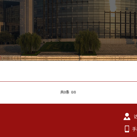
共0条 0/0
手