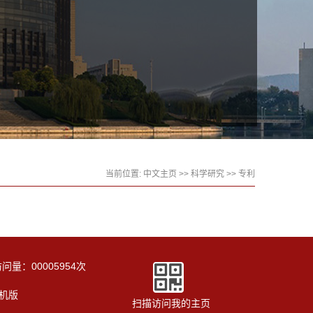
当前位置:
中文主页
>>
科学研究
>>
专利
访问量：
00005954
次
机版
扫描访问我的主页