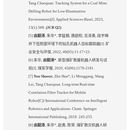
Tang Chaoquan. Tracking System for a Coal Mine
Drilling Robot for Low-Illumination
Environments[J]. Applied Sciences-Basel, 2023,
13(1):568.
(JCR Q2)
[5]
由韶泽
,
朱华
*,
李猛钢
,
唐超权
,
吉泽勇
,
段宇峰
.
井下低照度环境下的钻孔机器人目标跟踪器
[J].
矿
业安全与环保
, 2022, 49(05):11-17+23.
[6]
朱华
,
由韶泽
*
.
新型煤矿救援机器人研发与试
验
[J].
煤炭学报
, 2020, 45(06):2170-2181.
[7]
You Shaoze
, Zhu Hua*, Li Menggang, Wang
Lei, Tang Chaoquan. Long-term Real-time
Correlation Filter Tracker for Mobile
Robot[C]//International Conference on Intelligent
Robotics and Applications. Cham: Springer
International Publishing, 2019: 245-255.
[8]
由韶泽
,
朱华
*,
赵勇
,
陈常
.
煤矿救灾机器人研