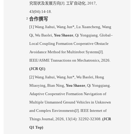
究现状及发展方向
[J].
工矿自动化
, 2017,
43(04):14-18.
²
合作撰写
[1] Wang Jiahui, Wang Jun*, Lu Xuancheng, Wang
Qi, Wu Baolei,
You Shaoze
, Qi Yongqiang. Global–
Local Coupling Formation Cooperative Obstacle
Avoidance Method for Multirobot Systems[J].
IEEE/ASME Transactions on Mechatronics, 2026.
(JCR Q1)
[2] Wang Jiahui, Wang Jun*, Wu Baolei, Hong
Miaoying, Bian Ning,
You Shaoze
, Qi Yongqiang.
Adaptive Cooperative Formation Navigation of
Multiple Unmanned Ground Vehicles in Unknown
and Complex Environments[J]. IEEE Internet of
Things Journal, 2026, 13(14): 32292-32308.
(JCR
Q1 Top)