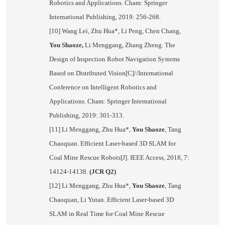
Robotics and Applications. Cham: Springer
International Publishing, 2019: 256-268.
[10] Wang Lei, Zhu Hua*, Li Peng, Chen Chang,
You Shaoze,
Li Menggang, Zhang Zheng. The
Design of Inspection Robot Navigation Systems
Based on Distributed Vision[C]//International
Conference on Intelligent Robotics and
Applications. Cham: Springer International
Publishing, 2019: 301-313.
[11] Li Menggang, Zhu Hua*,
You Shaoze
, Tang
Chaoquan. Efficient Laser-based 3D SLAM for
Coal Mine Rescue Robots[J]. IEEE Access, 2018, 7:
14124-14138.
(JCR Q2)
[12] Li Menggang, Zhu Hua*,
You Shaoze
, Tang
Chaoquan, Li Yutan. Efficient Laser-based 3D
SLAM in Real Time for Coal Mine Rescue