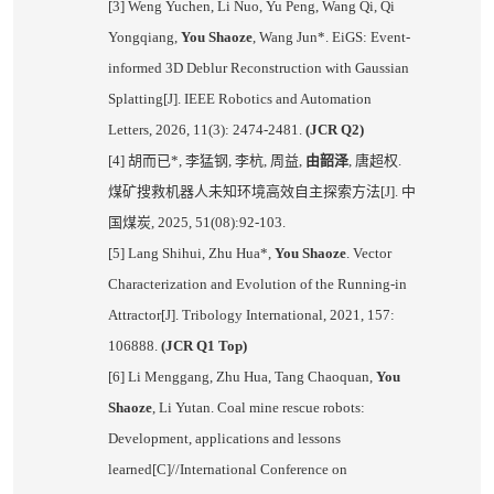
[3] Weng Yuchen, Li Nuo, Yu Peng, Wang Qi, Qi
Yongqiang,
You Shaoze
, Wang Jun*. EiGS: Event-
informed 3D Deblur Reconstruction with Gaussian
Splatting[J]. IEEE Robotics and Automation
Letters, 2026, 11(3): 2474-2481.
(JCR Q2)
[4]
胡而已
*,
李猛钢
,
李杭
,
周益
,
由韶泽
,
唐超权
.
煤矿搜救机器人未知环境高效自主探索方法
[J].
中
国煤炭
, 2025, 51(08):92-103.
[5] Lang Shihui, Zhu Hua*,
You Shaoze
. Vector
Characterization and Evolution of the Running-in
Attractor[J]. Tribology International, 2021, 157:
106888.
(JCR Q1 Top)
[6] Li Menggang, Zhu Hua, Tang Chaoquan,
You
Shaoze
, Li Yutan. Coal mine rescue robots:
Development, applications and lessons
learned[C]//International Conference on