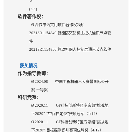
人
(5/5)
软件著作权：
Ø
合作申请实用软件著作权
2
项：
2021SR1154849
智能防突钻机主控机通讯节点软
件
2021SR1154850
移动机器人控制层通讯节点软件
获奖情况
作为指导教师：
Ø
2024.08
中国工程机器人大赛暨国际公开
赛
一等奖
科研竞赛：
Ø
2020.11 GF
科技创新特区专家组“挑战地
下
2020
”
“空间自定位”赛项冠军（
1/14
）
Ø
2020.11 GF
科技创新特区专家组“挑战地
下
2020
”
目标探测识别赛项优胜奖（
4/12
）