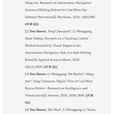
Wang Jun. Research on Autonomous Navigation
System of Drilling Robots for Coal Mine Gas
Outburst Prevention[J]. Machines, 2026, 14(6):688.
(JCR Q2)
[2]
You Shaoze
, Tang Chaoquan*, Li Menggang,
Duan Yufeng. Research on a Tracking Control
Method Assisted by Visual Targets in the
Autonomous Navigation Task of a Split Drilling
Robot[J]. Applied Sciences-Basel, 2026,
16(12):5929.
(JCR Q2)
[3]
You Shaoze
, Li Menggang, Wu Baolei*, Wang
Jun*, Tang Chaoquan. Digital Twin of Coal Mine
Rescue Robot—Research on Intelligence and
Visualization[J]. Sensors, 2026, 26(9):2840.
(JCR
Q2)
[4]
You Shaoze
, Zhu Hua*, Li Menggang, Li Yutan,