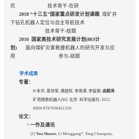
究
技术骨干-在研
2018
“十三五”国家重点研发计划课题
煤矿井
下钻孔机器人定位与自主导航技术
技术骨干-结题
2016
国家高技术研究发展计划
(863
计
划
)
面向煤矿灾害救援机器人的研究开发与应
用
参与-结题
学术成
果
专著：
Ø
朱华
,
葛世荣
,
唐超权
,
李雨潭
,
李猛钢
,
由韶泽
.
矿用搜救机器人
[M].
北京
:
科学出版社
, 2022.
ISBN:9787030451316
论文：
²
一作及通讯
[1]
You Shaoze
, Li Menggang*, Tang Chaoquan,