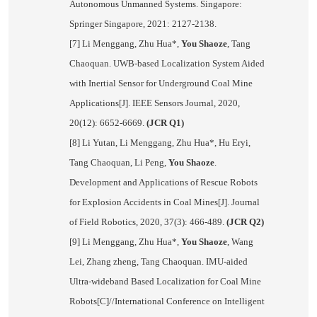
Autonomous Unmanned Systems. Singapore:
Springer Singapore, 2021: 2127-2138.
[7] Li Menggang, Zhu Hua*,
You Shaoze
, Tang
Chaoquan. UWB-based Localization System Aided
with Inertial Sensor for Underground Coal Mine
Applications[J]. IEEE Sensors Journal, 2020,
20(12): 6652-6669.
(JCR Q1)
[8] Li Yutan, Li Menggang, Zhu Hua*, Hu Eryi,
Tang Chaoquan, Li Peng,
You Shaoze
.
Development and Applications of Rescue Robots
for Explosion Accidents in Coal Mines[J]. Journal
of Field Robotics, 2020, 37(3): 466-489.
(JCR Q2)
[9] Li Menggang, Zhu Hua*,
You Shaoze
, Wang
Lei, Zhang zheng, Tang Chaoquan. IMU-aided
Ultra-wideband Based Localization for Coal Mine
Robots[C]//International Conference on Intelligent