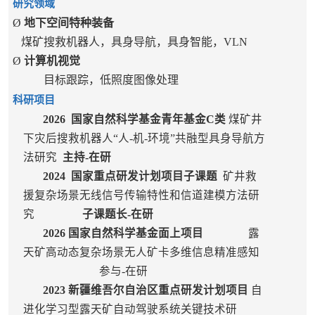
研究领域
Ø
地下空间特种装备
煤矿搜救机器人，具身导航，具身智能，VLN
Ø
计算机视觉
目标跟踪，低照度图像处理
科研项目
2026
国家自然科学基金青年基金
C
类
煤矿井
下灾后搜救机器人“人
-
机
-
环境”共融型具身导航方
法研究
主持-在研
2024
国家重点研发计划项目子课题
矿井救
援复杂场景无线信号传输特性和信道建模方法研
究
子课题长-在研
2026
国家自然科学基金面上项目
露
天矿高动态复杂场景无人矿卡多维信息精准感知
参与-在研
2023
新疆维吾尔自治区重点研发计划项目
自
进化学习型露天矿自动驾驶系统关键技术研