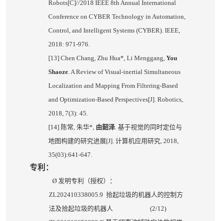
Robots[C]//2018 IEEE 8th Annual International
Conference on CYBER Technology in Automation,
Control, and Intelligent Systems (CYBER). IEEE,
2018: 971-976.
[13] Chen Chang, Zhu Hua*, Li Menggang,
You
Shaoze
. A Review of Visual-inertial Simultaneous
Localization and Mapping From Filtering-Based
and Optimization-Based Perspectives[J]. Robotics,
2018, 7(3): 45.
[14]
陈常
,
朱华
*,
由韶泽
.
基于视觉的同时定位与
地图构建的研究进展
[J].
计算机应用研究
, 2018,
35(03):641-647.
专利：
Ø
发明专利（授权）：
ZL202410338005.9
拾起垃圾的机器人的控制方
法及拾起垃圾的机器人
(2/12)