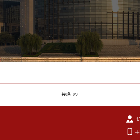
共0条 0/0
手