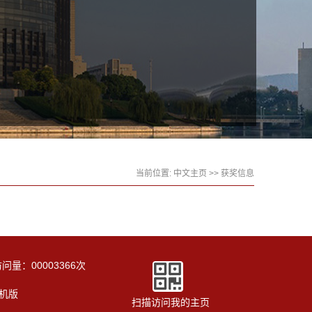
当前位置:
中文主页
>>
获奖信息
访问量：
00003366
次
机版
扫描访问我的主页