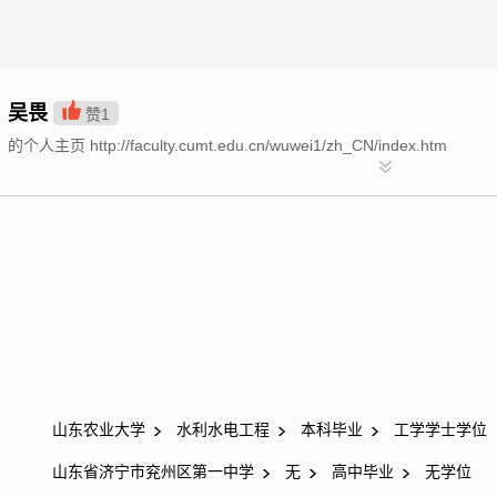
吴畏
赞
1
的个人主页 http://faculty.cumt.edu.cn/wuwei1/zh_CN/index.htm
山东农业大学
水利水电工程
本科毕业
工学学士学位
山东省济宁市兖州区第一中学
无
高中毕业
无学位