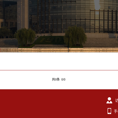
共0条 0/0
手