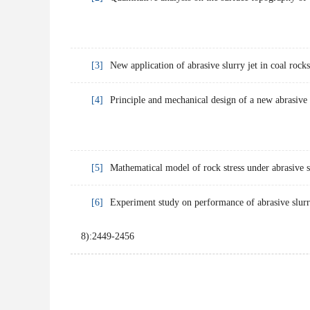
[3]
New application of abrasive slurry jet in coal roc
[4]
Principle and mechanical design of a new abrasive 
[5]
Mathematical model of rock stress under abrasive 
[6]
Experiment study on performance of abrasive slurr
8):2449-2456