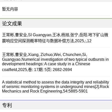
暂无内容
论文成果
王常彬,曹安业,SI Guangyao,王冰,杨旭,张宁,岳阳.地下矿山微
震响应空间探测概率特征与数据补偿方法,2025,:,12
王常彬,曹安业,Xiang, Zizhuo,Wei, Chunchen,Si,
Guangyao.Numerical investigation of two typical outbursts in
development headings: A case study in a Chinese
coalfield,2025,卷: 17期: 5页: 2682-2694
A statistical method to assess the data integrity and reliability
of seismic monitoring systems in underground mines[J].Rock
Mechanics and Rock Engineering,54:5885-5901
专利