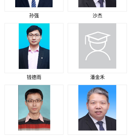
孙强
沙杰
钱德雨
潘金禾