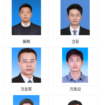
吴刚
卫召
万志军
万克记