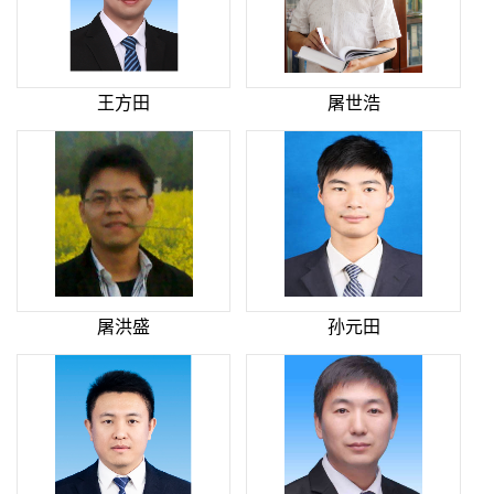
王方田
屠世浩
屠洪盛
孙元田