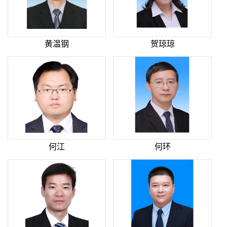
黄温钢
贺琼琼
何江
何环