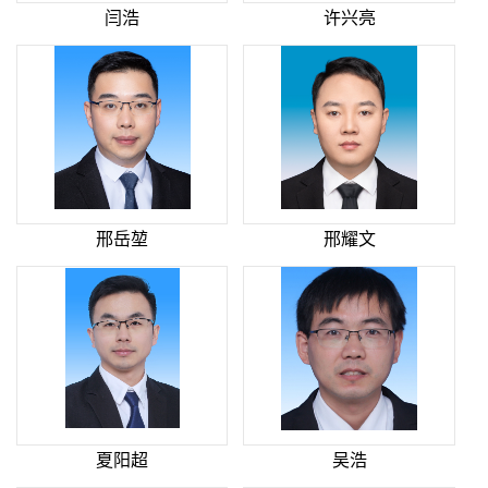
闫浩
许兴亮
邢岳堃
邢耀文
夏阳超
吴浩