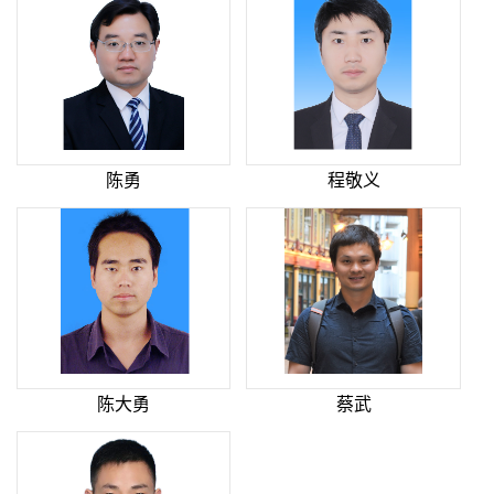
陈勇
程敬义
陈大勇
蔡武