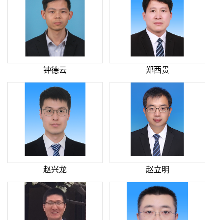
钟德云
郑西贵
赵兴龙
赵立明