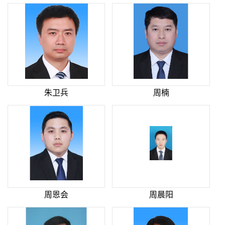
朱卫兵
周楠
周恩会
周晨阳