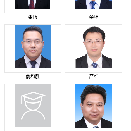
张博
余坤
俞和胜
严红