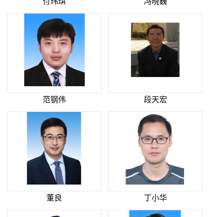
付玮琪
冯晓巍
范钢伟
段天宏
董良
丁小华