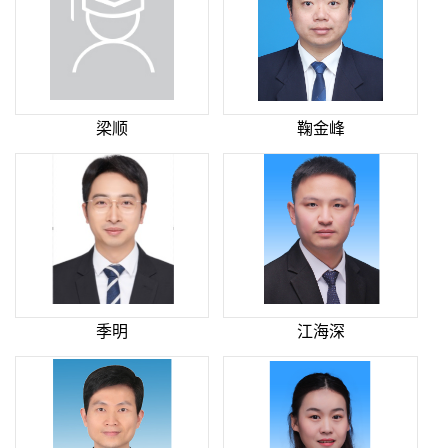
梁顺
鞠金峰
季明
江海深