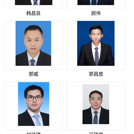
韩昌良
顾伟
郭威
郭昌放