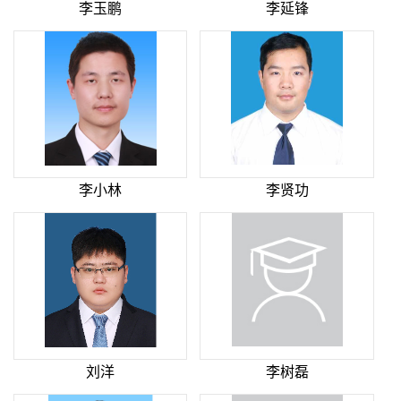
李玉鹏
李延锋
李小林
李贤功
刘洋
李树磊