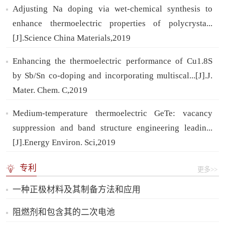
Adjusting Na doping via wet-chemical synthesis to
enhance thermoelectric properties of polycrysta...
[J].Science China Materials,2019
Enhancing the thermoelectric performance of Cu1.8S
by Sb/Sn co-doping and incorporating multiscal...[J].J.
Mater. Chem. C,2019
Medium-temperature thermoelectric GeTe: vacancy
suppression and band structure engineering leadin...
[J].Energy Environ. Sci,2019
专利
更多>>
一种正极材料及其制备方法和应用
阻燃剂和包含其的二次电池