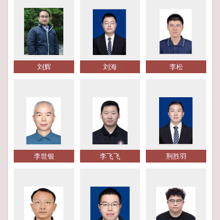
刘辉
刘海
李松
李世银
李飞飞
荆胜羽