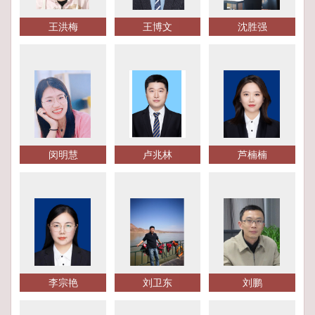
王洪梅
王博文
沈胜强
闵明慧
卢兆林
芦楠楠
李宗艳
刘卫东
刘鹏