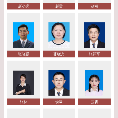
赵小虎
赵雷
赵端
张晓强
张晓光
张祥军
张林
俞啸
云霄