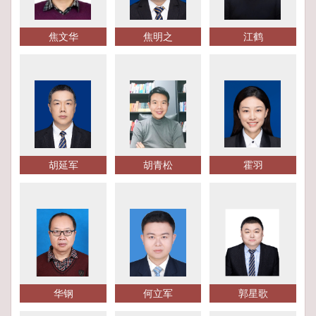
焦文华
焦明之
江鹤
胡延军
胡青松
霍羽
华钢
何立军
郭星歌