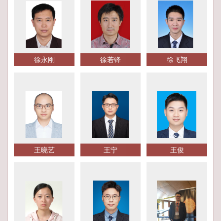
徐永刚
徐若锋
徐飞翔
王晓艺
王宁
王俊