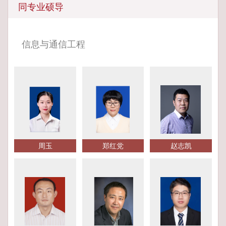
同专业硕导
信息与通信工程
周玉
郑红党
赵志凯