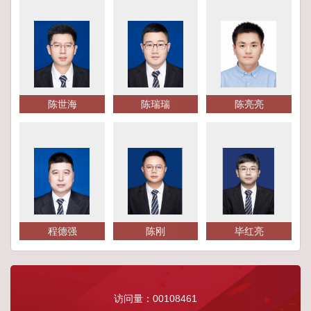
陈世海
陈瑞瑞
陈亮亮
程德强
陈刚
毕红亮
访问量：
00108461