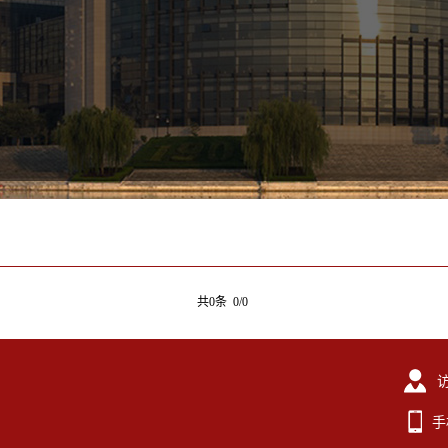
共0条 0/0
手