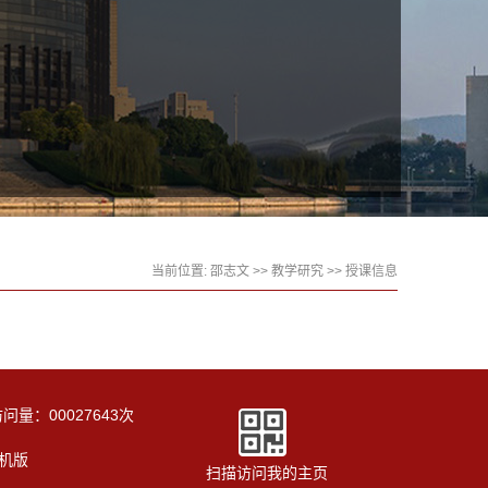
当前位置:
邵志文
>>
教学研究
>>
授课信息
访问量：
00027643
次
机版
扫描访问我的主页