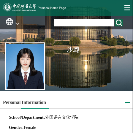
沙璐
Personal Information
School/Department:
外国语言文化学院
Gender:
Female