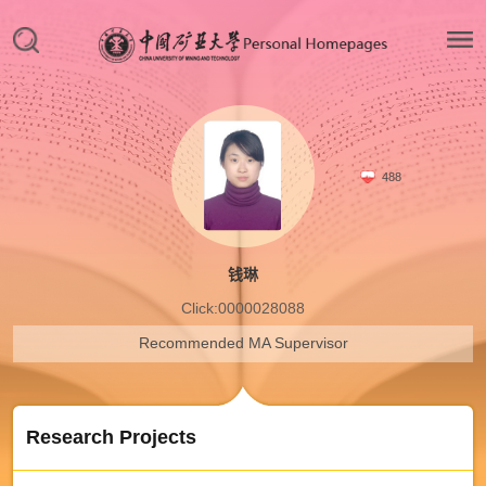
488
钱琳
Click:
0000028088
Recommended MA Supervisor
Research Projects