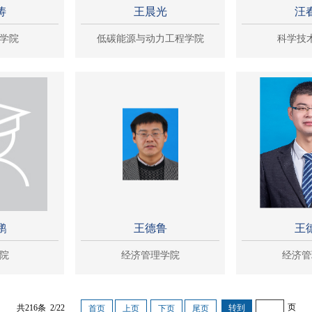
涛
王晨光
汪
学院
低碳能源与动力工程学院
科学技
鹏
王德鲁
王
院
经济管理学院
经济管
页
共216条 2/22
首页
上页
下页
尾页