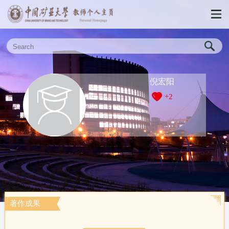
倪宏阳
+
2
著作成果